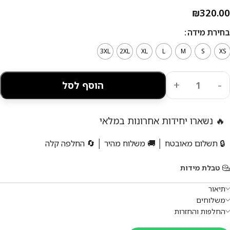
₪
320.00
בחירת מידה
3XL
2XL
XL
L
M
S
XS
הוסף לסל
🔥 נשארו יחידות אחרונות במלאי
🔒 תשלום מאובטח │ 🚚 משלוח מהיר │ 🔄 החלפה קלה
טבלת מידות
תיאור
משלוחים
החלפות והחזרות