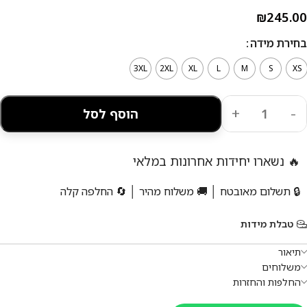
₪
245.00
בחירת מידה
3XL
2XL
XL
L
M
S
XS
הוסף לסל
🔥 נשארו יחידות אחרונות במלאי
🔒 תשלום מאובטח │ 🚚 משלוח מהיר │ 🔄 החלפה קלה
טבלת מידות
תיאור
משלוחים
החלפות והחזרות