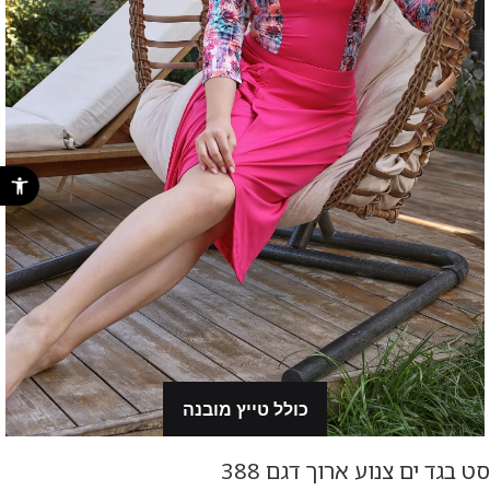
פתח סרגל נ
כולל טייץ מובנה
סט בגד ים צנוע ארוך דגם 388