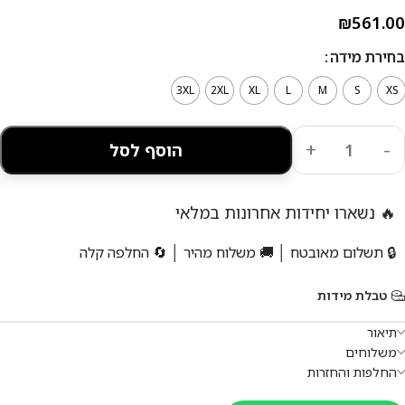
₪
561.00
בחירת מידה
3XL
2XL
XL
L
M
S
XS
הוסף לסל
🔥 נשארו יחידות אחרונות במלאי
🔒 תשלום מאובטח │ 🚚 משלוח מהיר │ 🔄 החלפה קלה
טבלת מידות
תיאור
משלוחים
החלפות והחזרות