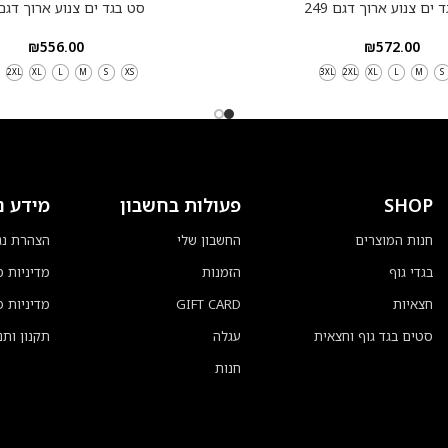
 ים צנוע ארוך דגם 249
סט בגד ים צנוע ארוך דגם 59
₪
556.00
₪
572.00
2XL
XL
L
M
S
XS
3XL
2XL
XL
L
M
S
SHOP
פעולות בחשבון
מידע נ
חנות המוצרים
החשבון שלי
הצהרת נג
בגדי גוף
הזמנות
מדיניות 
חצאיות
GIFT CARD
מדיניות פ
סטים בגד גוף וחצאית
עגלה
תקנון ותנ
חנות