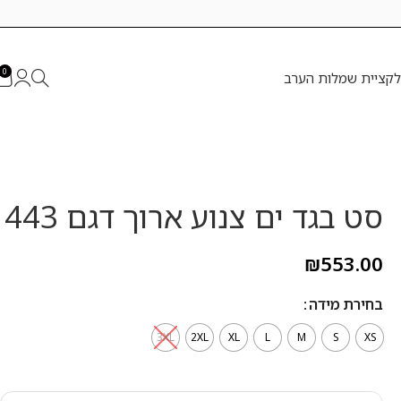
0
לקציית שמלות הערב
סט בגד ים צנוע ארוך דגם 443
₪
553.00
בחירת מידה
3XL
2XL
XL
L
M
S
XS