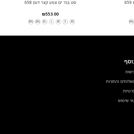
6
סט בגד ים צנוע קצר דגם 658
₪
553.00
3XL
2XL
XL
L
M
S
XS
3XL
וסף
ישות
משלוחים והחזרות
רטיות
אי שימוש