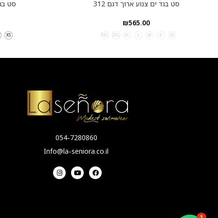
סט בגד ים צנוע ארוך דגם 312
סט בגד
₪
565.00
XS
3XL
2XL
XL
L
M
S
XS
054-7280860
Info@la-seniora.co.il
1