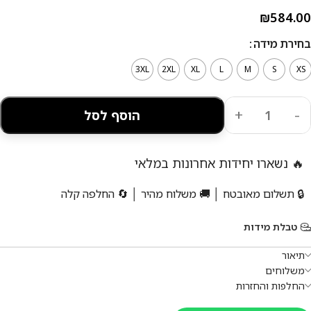
₪
584.00
בחירת מידה
3XL
2XL
XL
L
M
S
XS
הוסף לסל
🔥 נשארו יחידות אחרונות במלאי
🔒 תשלום מאובטח │ 🚚 משלוח מהיר │ 🔄 החלפה קלה
טבלת מידות
תיאור
משלוחים
החלפות והחזרות