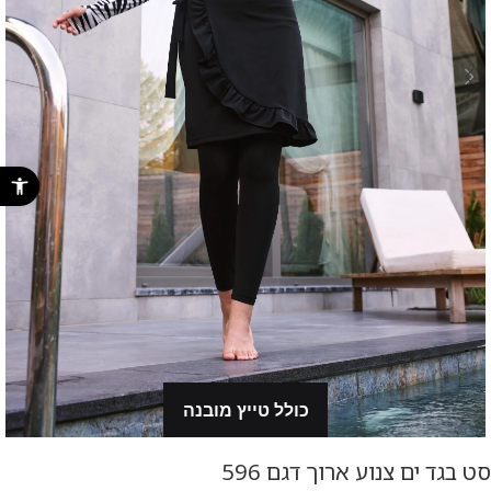
פתח סרגל נ
כולל טייץ מובנה
סט בגד ים צנוע ארוך דגם 596