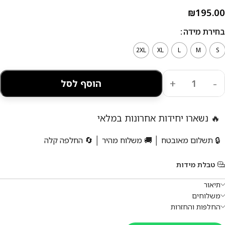
₪
195.00
בחירת מידה
2XL
XL
L
M
S
הוסף לסל
🔥 נשארו יחידות אחרונות במלאי
🔒 תשלום מאובטח │ 🚚 משלוח מהיר │ 🔄 החלפה קלה
טבלת מידות
תיאור
משלוחים
החלפות והחזרות