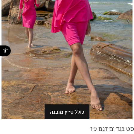
פתח סרגל נ
כולל טייץ מובנה
סט בגד ים דגם 19