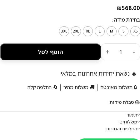
₪
568.00
בחירת מידה
3XL
2XL
XL
L
M
S
XS
הוסף לסל
🔥 נשארו יחידות אחרונות במלאי
🔒 תשלום מאובטח │ 🚚 משלוח מהיר │ 🔄 החלפה קלה
טבלת מידות
תיאור
משלוחים
החלפות והחזרות