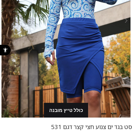
פתח סרגל נ
כולל טייץ מובנה
סט בגד ים צנוע חצי קצר דגם 531